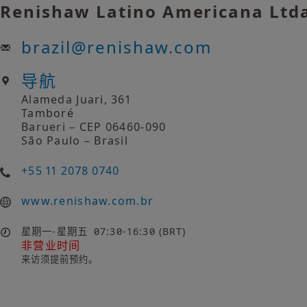
Renishaw Latino Americana Ltd
brazil
@
renishaw.com
导航
Alameda Juari, 361
Tamboré
Barueri – CEP 06460-090
São Paulo – Brasil
+55 11 2078 0740
www.renishaw.com.br
星期一-星期五
07:30-16:30 (BRT)
非营业时间
来访须提前预约。