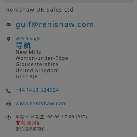
Renishaw UK Sales Ltd
gulf
@
renishaw.com
使用 Google
导航
New Mills
Wotton-under-Edge
Gloucestershire
United Kingdom
GL12 8JR
+44 1453 524524
www.renishaw.com
星期一-星期五
08:00-17:00 (BST)
非营业时间
来访须提前预约。