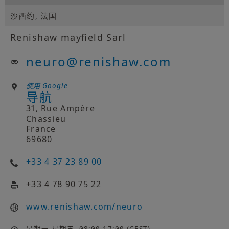
沙西约, 法国
Renishaw mayfield Sarl
neuro
@
renishaw.com
使用 Google
导航
31, Rue Ampère
Chassieu
France
69680
+33 4 37 23 89 00
+33 4 78 90 75 22
www.renishaw.com/neuro