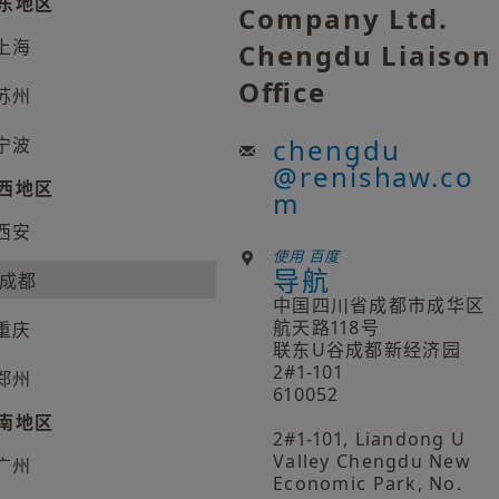
东地区
Company Ltd.
上海
Chengdu Liaison
Office
苏州
chengdu
宁波
@
renishaw.co
西地区
m
西安
使用 百度
导航
成都
中国四川省成都市成华区
航天路118号
重庆
联东U谷成都新经济园
2#1-101
郑州
610052
南地区
2#1-101, Liandong U
Valley Chengdu New
广州
Economic Park, No.