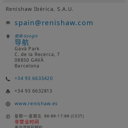
Renishaw Ibérica, S.A.U.
spain
@
renishaw.com
使用 Google
导航
Gavà Park
C. de la Recerca, 7
08850 GAVÀ
Barcelona
+34 93 6633420
+34 93 6632813
www.renishaw.es
星期一-星期五
08:00-17:00 (CEST)
非营业时间
来访须提前预约。