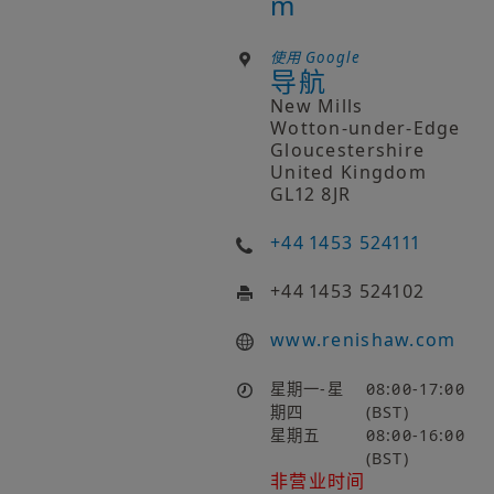
m
使用 Google
导航
New Mills
Wotton-under-Edge
Gloucestershire
United Kingdom
GL12 8JR
+44 1453 524111
+44 1453 524102
www​.renishaw​.com
星期一-星
08:00-17:00
期四
(BST)
星期五
08:00-16:00
(BST)
非营业时间