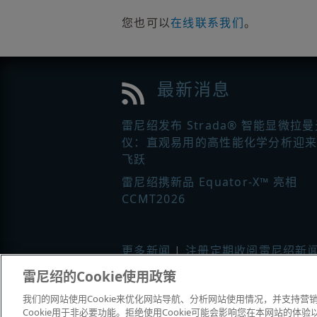
您也可以
在线联系我们
。
最新消息
雷尼绍发布 Strada® 智能显微拉
仪：直观易用的高性能化学分析迎
飞跃
雷尼绍携新品 Equator-X™ 亮相
CCMT2026
更多新闻
|
注册定期收阅雷尼绍新
雷尼绍的Cookie使用政策
© 2001–2026 Renishaw plc
。版权所
我们的网站使用Cookie来优化网站导航、分析网站使用情况，并支持营销活
|
|
|
Cookie用于非必要功能。拒绝使用Cookie可能会影响您在本网站的
联系我们
法务与合规
辅助功能