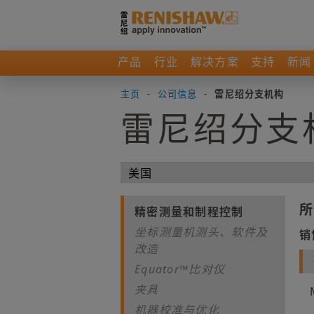
产品
行业
解决方案
支持
新闻
主页
-
公司信息
-
雷尼绍分支机构
雷尼绍分支
所
精密测量和制程控制
坐标测量机测头、软件及
销
改造
Equator™比对仪
夹具
机器校准与优化