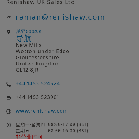
Renishaw UK Sales Ltd
raman
@
renishaw.com
使用 Google
导航
New Mills
Wotton-under-Edge
Gloucestershire
United Kingdom
GL12 8JR
+44 1453 524524
+44 1453 523901
www.renishaw.com
星期一-星期四
08:00-17:00 (BST)
星期五
08:00-16:00 (BST)
非营业时间