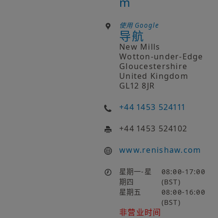
m
使用 Google
导航
New Mills
Wotton-under-Edge
Gloucestershire
United Kingdom
GL12 8JR
+44 1453 524111
+44 1453 524102
www.renishaw.com
星期一-星
08:00-17:00
期四
(BST)
星期五
08:00-16:00
(BST)
非营业时间