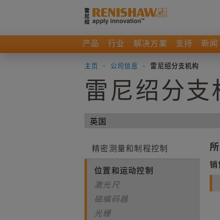
产品
行业
解决方案
支持
新闻
主页
-
公司信息
-
雷尼绍分支机构
雷尼绍分支
所
精密测量和制程控制
销
位置和运动控制
激光尺
磁编码器
光栅