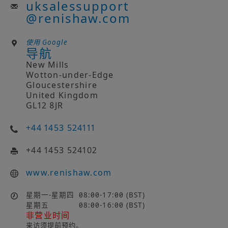
uksalessupport
@
renishaw.com
使用 Google
导航
New Mills
Wotton-under-Edge
Gloucestershire
United Kingdom
GL12 8JR
+44 1453 524111
+44 1453 524102
www.renishaw.com
星期一-星期四
08:00-17:00 (BST)
星期五
08:00-16:00 (BST)
非营业时间
来访须提前预约。