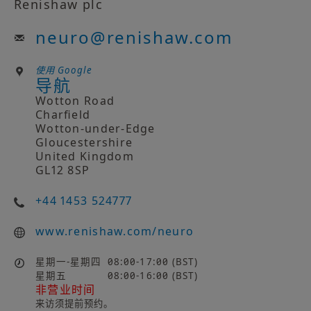
Renishaw plc
neuro
@
renishaw.com
使用 Google
导航
Wotton Road
Charfield
Wotton-under-Edge
Gloucestershire
United Kingdom
GL12 8SP
+44 1453 524777
www.renishaw.com/neuro
星期一-星期四
08:00-17:00 (BST)
星期五
08:00-16:00 (BST)
非营业时间
来访须提前预约。