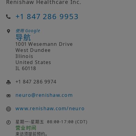
Renishaw Healthcare Inc.
+1 847 286 9953
使用 Google
导航
1001 Wesemann Drive
West Dundee
Illinois
United States
IL 60118
+1 847 286 9974
neuro
@
renishaw.com
www.renishaw.com/neuro
星期一-星期五
08:00-17:00 (CDT)
营业时间
来访须提前预约。