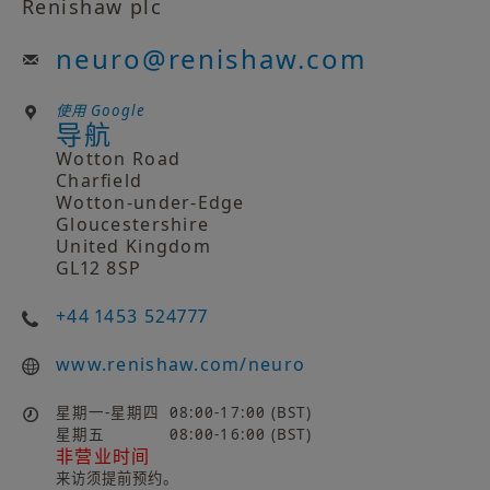
Renishaw plc
neuro
@
renishaw.com
使用 Google
导航
Wotton Road
Charfield
Wotton-under-Edge
Gloucestershire
United Kingdom
GL12 8SP
+44 1453 524777
www.renishaw.com/neuro
星期一-星期四
08:00-17:00 (BST)
星期五
08:00-16:00 (BST)
非营业时间
来访须提前预约。