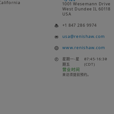
California
1001 Wesemann Drive
West Dundee IL 60118
USA
+1 847 286 9974
usa
@
renishaw.com
www.renishaw.com
星期一-星
07:45-16:30
期五
(CDT)
营业时间
来访须提前预约。