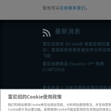
您也可以
在线联系我们
。
最新消息
雷尼绍发布 Strada® 智能显微拉
仪：直观易用的高性能化学分析迎
飞跃
雷尼绍携新品 Equator-X™ 亮相
CCMT2026
更多新闻
|
注册定期收阅雷尼绍新
雷尼绍的Cookie使用政策
© 2001–2026 Renishaw plc
。版权所
我们的网站使用Cookie来优化网站导航、分析网站使用情况，并支持营销活
|
|
|
Cookie用于非必要功能。拒绝使用Cookie可能会影响您在本网站的
联系我们
法务与合规
辅助功能