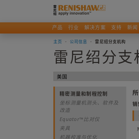
产品
行业
解决方案
支持
新闻
主页
-
公司信息
-
雷尼绍分支机构
雷尼绍分支
所
精密测量和制程控制
坐标测量机测头、软件及
销
改造
Equator™比对仪
夹具
机器校准与优化