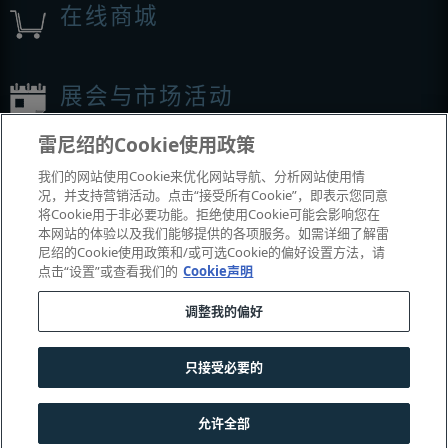
在线商城
展会与市场活动
雷尼绍的Cookie使用政策
我们参加的活动
我们的网站使用Cookie来优化网站导航、分析网站使用情
况，并支持营销活动。点击“接受所有Cookie”，即表示您同意
将Cookie用于非必要功能。拒绝使用Cookie可能会影响您在
本网站的体验以及我们能够提供的各项服务。如需详细了解雷
尼绍的Cookie使用政策和/或可选Cookie的偏好设置方法，请
点击“设置”或查看我们的
Cookie声明
调整我的偏好
© 2001–2026 Renishaw plc
。版权所有。
只接受必要的
|
|
|
|
联系我们
法务与合规
辅助功能
隐私
Cookie
指南
允许全部