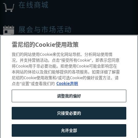
在线商城
展会与市场活动
雷尼绍的Cookie使用政策
我们参加的活动
我们的网站使用Cookie来优化网站导航、分析网站使用情
况，并支持营销活动。点击“接受所有Cookie”，即表示您同意
将Cookie用于非必要功能。拒绝使用Cookie可能会影响您在
本网站的体验以及我们能够提供的各项服务。如需详细了解雷
尼绍的Cookie使用政策和/或可选Cookie的偏好设置方法，请
点击“设置”或查看我们的
Cookie声明
调整我的偏好
© 2001–2026 Renishaw plc
。版权所有。
只接受必要的
|
|
|
|
联系我们
法务与合规
辅助功能
隐私
Cookie
指南
允许全部