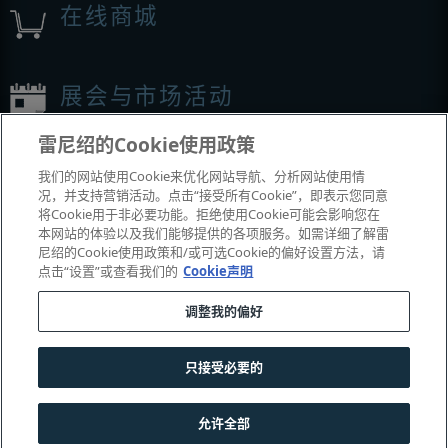
在线商城
展会与市场活动
雷尼绍的Cookie使用政策
我们参加的活动
我们的网站使用Cookie来优化网站导航、分析网站使用情
况，并支持营销活动。点击“接受所有Cookie”，即表示您同意
将Cookie用于非必要功能。拒绝使用Cookie可能会影响您在
本网站的体验以及我们能够提供的各项服务。如需详细了解雷
尼绍的Cookie使用政策和/或可选Cookie的偏好设置方法，请
点击“设置”或查看我们的
Cookie声明
调整我的偏好
© 2001–2026 Renishaw plc
。版权所有。
只接受必要的
|
|
|
|
联系我们
法务与合规
辅助功能
隐私
Cookie
指南
允许全部