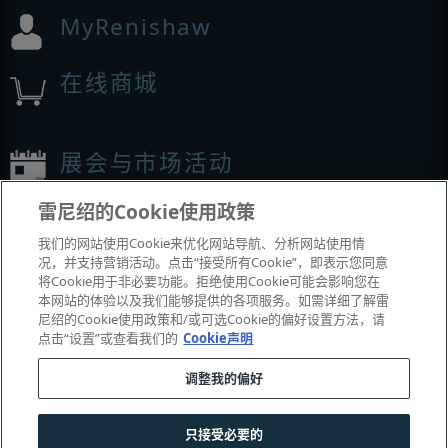
MyRenishaw
在线商城
展会与市场活动
雷尼绍的Cookie使用政策
我们参加的活动
我们的网站使用Cookie来优化网站导航、分析网站使用情
况，并支持营销活动。点击“接受所有Cookie”，即表示您同意
将Cookie用于非必要功能。拒绝使用Cookie可能会影响您在
本网站的体验以及我们能够提供的各项服务。如需详细了解雷
尼绍的Cookie使用政策和/或可选Cookie的偏好设置方法，请
点击“设置”或查看我们的
Cookie声明
调整我的偏好
© 2001–2026 Renishaw plc
。版权所有。
只接受必要的
|
|
|
|
联系我们
法务与合规
辅助功能
隐私
Cookie
指南