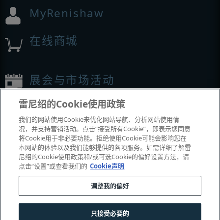
MyRenishaw
在线商城
展会与市场活动
雷尼绍的Cookie使用政策
我们参加的活动
我们的网站使用Cookie来优化网站导航、分析网站使用情
况，并支持营销活动。点击“接受所有Cookie”，即表示您同意
将Cookie用于非必要功能。拒绝使用Cookie可能会影响您在
本网站的体验以及我们能够提供的各项服务。如需详细了解雷
尼绍的Cookie使用政策和/或可选Cookie的偏好设置方法，请
点击“设置”或查看我们的
Cookie声明
调整我的偏好
© 2001–2026 Renishaw plc
。版权所有。
只接受必要的
|
|
|
|
联系我们
法务与合规
辅助功能
隐私
Cookie
指南