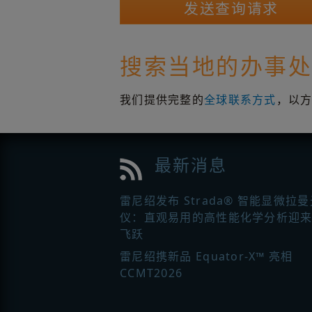
搜索当地的办事
我们提供完整的
全球联系方式
，以
最新消息
雷尼绍发布 Strada® 智能显微拉
仪：直观易用的高性能化学分析迎
飞跃
雷尼绍携新品 Equator-X™ 亮相
CCMT2026