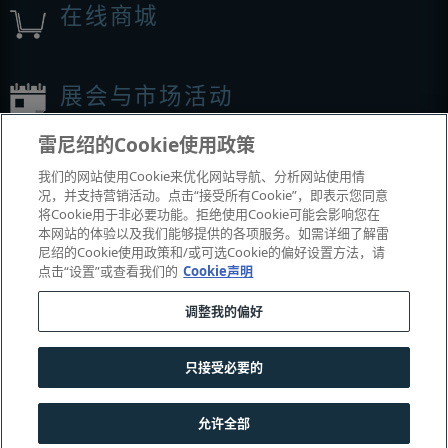
在线商城
展会与市场活动
雷尼绍的Cookie使用政策
我们参加的活动
我们的网站使用Cookie来优化网站导航、分析网站使用情
况，并支持营销活动。点击“接受所有Cookie”，即表示您同意
将Cookie用于非必要功能。拒绝使用Cookie可能会影响您在
本网站的体验以及我们能够提供的各项服务。如需详细了解雷
尼绍的Cookie使用政策和/或可选Cookie的偏好设置方法，请
点击“设置”或查看我们的
Cookie声明
调整我的偏好
© 2001–2026 Renishaw plc
。版权所有。
只接受必要的
|
|
|
|
联系我们
法务与合规
辅助功能
隐私
Cookie
指南
允许全部