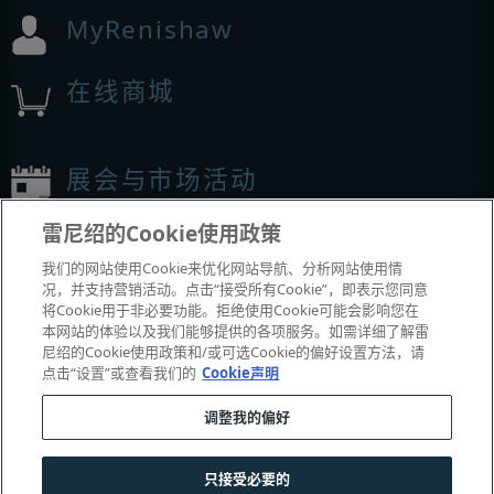
MyRenishaw
在线商城
展会与市场活动
雷尼绍的Cookie使用政策
我们参加的活动
我们的网站使用Cookie来优化网站导航、分析网站使用情
况，并支持营销活动。点击“接受所有Cookie”，即表示您同意
将Cookie用于非必要功能。拒绝使用Cookie可能会影响您在
本网站的体验以及我们能够提供的各项服务。如需详细了解雷
尼绍的Cookie使用政策和/或可选Cookie的偏好设置方法，请
点击“设置”或查看我们的
Cookie声明
调整我的偏好
© 2001–2026 Renishaw plc
。版权所有。
只接受必要的
|
|
|
|
联系我们
法务与合规
辅助功能
隐私
Cookie
指南