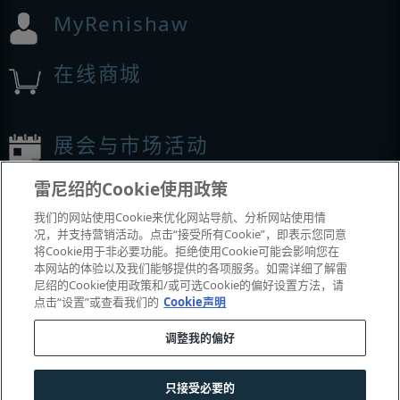
MyRenishaw
在线商城
展会与市场活动
雷尼绍的Cookie使用政策
我们参加的活动
我们的网站使用Cookie来优化网站导航、分析网站使用情
况，并支持营销活动。点击“接受所有Cookie”，即表示您同意
将Cookie用于非必要功能。拒绝使用Cookie可能会影响您在
本网站的体验以及我们能够提供的各项服务。如需详细了解雷
尼绍的Cookie使用政策和/或可选Cookie的偏好设置方法，请
点击“设置”或查看我们的
Cookie声明
调整我的偏好
© 2001–2026 Renishaw plc
。版权所有。
只接受必要的
|
|
|
|
联系我们
法务与合规
辅助功能
隐私
Cookie
指南