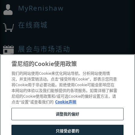
MyRenishaw
在线商城
展会与市场活动
雷尼绍的Cookie使用政策
我们参加的活动
我们的网站使用Cookie来优化网站导航、分析网站使用情
况，并支持营销活动。点击“接受所有Cookie”，即表示您同意
将Cookie用于非必要功能。拒绝使用Cookie可能会影响您在
本网站的体验以及我们能够提供的各项服务。如需详细了解雷
尼绍的Cookie使用政策和/或可选Cookie的偏好设置方法，请
点击“设置”或查看我们的
Cookie声明
调整我的偏好
© 2001–2026 Renishaw plc
。版权所有。
只接受必要的
|
|
|
|
联系我们
法务与合规
辅助功能
隐私
Cookie
指南