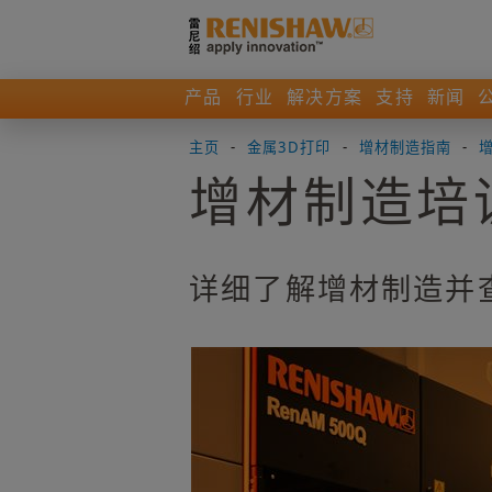
产品
行业
解决方案
支持
新闻
主页
-
金属3D打印
-
增材制造指南
-
增材制造培
详细了解增材制造并