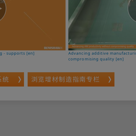
g - supports [en]
Advancing additive manufacturi
compromising quality [en]
系统
浏览增材制造指南专栏