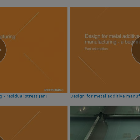
 - residual stress [en]
Design for metal additive manuf