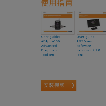
使用指南
User guide:
User guide:
ADTpro-100
ADT View
Advanced
software
Diagnostic
version 4.2.1.0
Tool [en]
[en]
安装视频