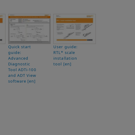
Quick start
User guide:
guide:
RTL* scale
Advanced
installation
Diagnostic
tool [en]
Tool ADTi-100
and ADT View
software [en]