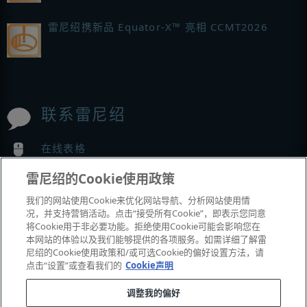
雷尼绍携新品 Equator-X™ 亮相 CCMT2026
联系雷尼绍
在线表格
全球分支机构联系方式
雷尼绍的Cookie使用政策
我们的网站使用Cookie来优化网站导航、分析网站使用情
MyRenishaw
况，并支持营销活动。点击“接受所有Cookie”，即表示您同意
将Cookie用于非必要功能。拒绝使用Cookie可能会影响您在
本网站的体验以及我们能够提供的各项服务。如需详细了解雷
在线商城
尼绍的Cookie使用政策和/或可选Cookie的偏好设置方法，请
点击“设置”或查看我们的
Cookie声明
调整我的偏好
© 2001-2026 Renishaw plc
。版权所有。