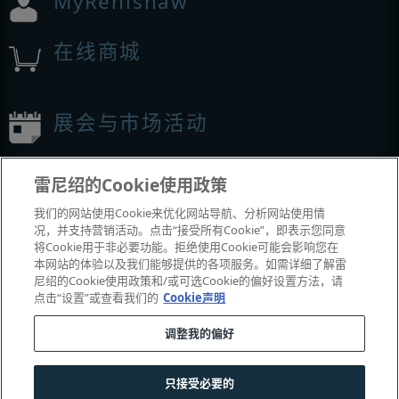
MyRenishaw
在线商城
展会与市场活动
我们参加的活动
雷尼绍的Cookie使用政策
我们的网站使用Cookie来优化网站导航、分析网站使用情
况，并支持营销活动。点击“接受所有Cookie”，即表示您同意
将Cookie用于非必要功能。拒绝使用Cookie可能会影响您在
本网站的体验以及我们能够提供的各项服务。如需详细了解雷
尼绍的Cookie使用政策和/或可选Cookie的偏好设置方法，请
点击“设置”或查看我们的
Cookie声明
调整我的偏好
© 2001-2026 Renishaw plc
。版权所有。
|
|
|
|
|
联系我们
法务与合规
辅助功能
隐私
Cookie
指南
只接受必要的
沪公网安备 31010602004385号