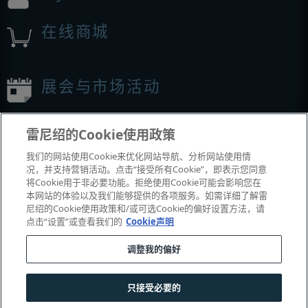
在线商城
展会与市场活动
我们参加的活动
雷尼绍的Cookie使用政策
我们的网站使用Cookie来优化网站导航、分析网站使用情
况，并支持营销活动。点击“接受所有Cookie”，即表示您同意
将Cookie用于非必要功能。拒绝使用Cookie可能会影响您在
本网站的体验以及我们能够提供的各项服务。如需详细了解雷
尼绍的Cookie使用政策和/或可选Cookie的偏好设置方法，请
点击“设置”或查看我们的
Cookie声明
调整我的偏好
© 2001-2026 Renishaw plc
。版权所有。
|
|
|
|
|
联系我们
法务与合规
辅助功能
隐私
Cookie
指南
只接受必要的
沪公网安备 31010602004385号