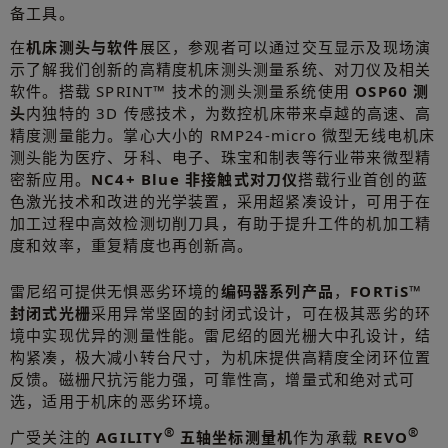
备工具。
在
机床测头与软件
展区，参观者可以通过交互显示及现场演
示了解我们创新的高精度机床测头测量系统、对刀仪及相关
软件。搭载 SPRINT™ 技术的测头测量系统使用
OSP60 测
头
内独特的 3D 传感技术，为数控机床带来卓越的高速、高
精度测量能力。掌心大小的 RMP24-micro 微型无线电机床
测头能为医疗、牙科、电子、珠宝和制表等行业带来微型精
密新应用。
NC4+ Blue 非接触式对刀仪
搭载行业首创的蓝
色激光技术和改进的光学装置，采用超紧凑设计，可用于在
加工过程中高效检测切削刀具，有助于提升工件的机加工精
度和效率，重复精度也再创新高。
雷尼绍可提供无惧恶劣环境的
编码器系列产品
，
FORTiS™
封闭式光栅
采用异常坚固的封闭式设计，可在极其恶劣的环
境中实现优异的测量性能。雷尼绍的圆光栅大中孔设计，结
构紧凑，极大减小转台尺寸，为机床提供高精度全闭环位置
反馈。磁栅尺抗污能力强，可靠性高，增量式和绝对式可
选，适用于机床的恶劣环境。
®
®
广受关注的
AGILITY
五轴坐标测量机
作为承载
REVO