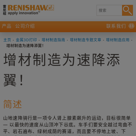
产品
公司介绍
联系我们
主页
-
金属3D打印
-
增材制造指南
-
增材制造专题文章
-
增材制造应用
-
增材制造为速降添翼！
增材制造为速降添
翼！
简述
山地速降骑行是一项令人肾上腺素飙升的运动，目标很简单
— 以最快的速度从山顶冲下谷底。车手们要安全越过弯曲不
平、岩石遍布、绿树成荫的赛道，而且要不停地上坡、下