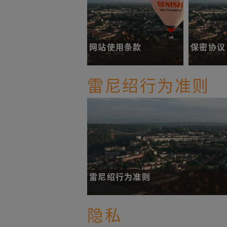
网站使用条款
保密协议 
阐明您使用我们的网站和相
您可以向我
雷尼绍行为准则
关内容时的适用条款。
密协议。
了解更多
了解更多
雷尼绍行为准则
通过《雷尼绍行为准则》（以下简称“准则”
隐私
工都能秉持高标准的商业道德操守。