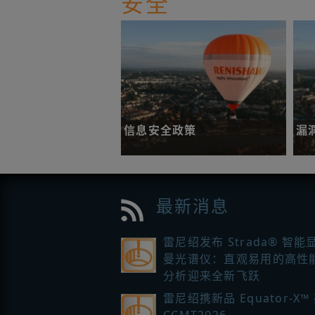
安全
了解更多
信息安全政策
漏
介绍我们在全球范围内对信息安全的
承诺。
最新消息
了解更多
了
雷尼绍发布 Strada® 智能
曼光谱仪：直观易用的高性
分析迎来全新飞跃
雷尼绍携新品 Equator-X™