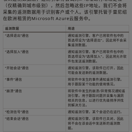
（仅精确到城市级别），然后忽略这些IP地址。我们不会将
采集的遥测数据用于识别客户或个人。该引擎托管于雷尼绍
在欧洲租赁的Microsoft Azure云服务中。
遥测数据
用途
“选择退出”通信
通知遥测引擎，客户已将软件包中的
首选项设为“选择退出”，因此将不会采
集遥测数据。
“选择加入”通信
通知遥测引擎，客户已将软件包中的
首选项设为“选择加入”，因此将允许软
件包发送遥测数据。
“开始会话”通信
通知遥测引擎，该软件已打开，因此
可能会发送新的遥测数据。
“事件”通信
将软件中发生的事件通知遥测引擎。
用于跟踪某个功能的使用情况。
“崩溃”通信
将软件中发生的崩溃/异常情况通知遥
测引擎。用于跟踪问题并采集与漏洞
相关的信息，以进行优先级排序并找
到解决方法。
“检测信号”通信
通知遥测引擎，某个会话仍在运行。
“结束会话”通信
通知遥测引擎，该软件已关闭，因此
将不会在该会话中发送新的遥测数
据。