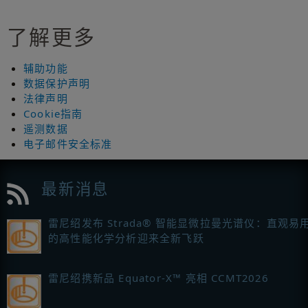
了解更多
辅助功能
数据保护声明
法律声明
Cookie指南
遥测数据
电子邮件安全标准
最新消息
雷尼绍发布 Strada® 智能显微拉曼光谱仪：直观易
的高性能化学分析迎来全新飞跃
雷尼绍携新品 Equator-X™ 亮相 CCMT2026