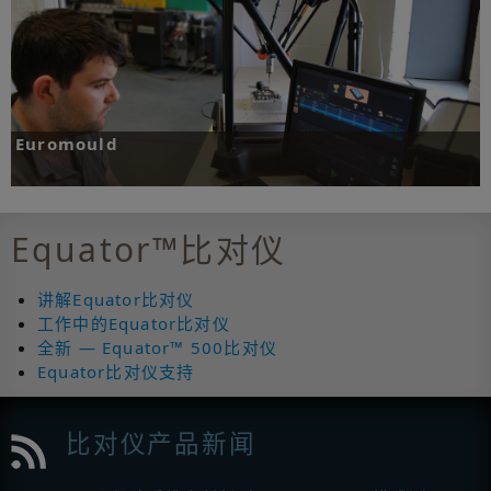
更多
Euromould
使用Equator™比对仪之后，Euromould一种复杂注塑成型工件的测量周期时间从25分
钟缩短到仅仅4分钟。
Equator™比对仪
更多
讲解Equator比对仪
工作中的Equator比对仪
全新 — Equator™ 500比对仪
Equator比对仪支持
比对仪产品新闻