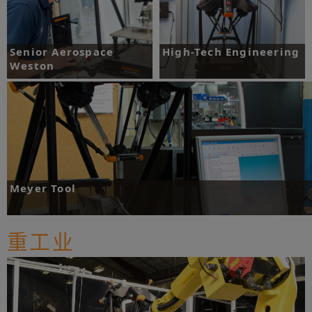
Senior Aerospace
High-Tech Engineering
Weston
自从使用Equator™比对仪，High-Tech
Engineering再也没有生产过一件不合格
Equator™比对仪将单位零件检测时间缩
的零件，并且其零件生产成本降低了
短了大约75%，而且引入更全面的零部件
27%。
追溯功能。
更多
更多
Meyer Tool
在试生产应用中，一个新的工作单元使用一台雷尼绍Equator™比对仪至少可以省去四套
昂贵的定制量具。
重工业
更多