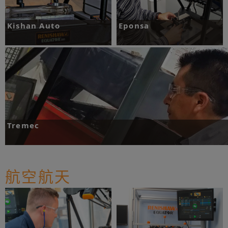
Kishan Auto
Eponsa
Equator™比对仪将比对测量时间和成本
测量复杂特征时，Equator™比对仪可大
减少80%，尽管温差范围达到21 °C，但
为缩短非生产性的等待时间。
测量精度保持不变。
更多
更多
Tremec
墨西哥Tremec公司使用Equator™比对仪将车间的戴姆勒零件测量时间缩短85%。
航空航天
更多