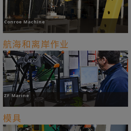
Conroe Machine
编程型Equator™比对仪帮助Conroe Machine创建用于轴承加工和工件分拣的高度自
动化单元。
航海和离岸作业
更多
ZF Marine
通过在工厂车间内直接配置Equator™比对仪系统，ZF Marine避免了耗费时间将工件
转移到质检室，从而成功绕开这一潜在瓶颈，并缩短工件检测用时。
模具