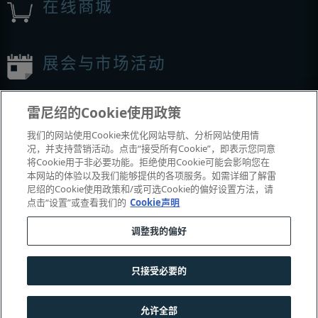
在线商城
展会与市场活动
我们参加的活动
雷尼绍的Cookie使用政策
我们的网站使用Cookie来优化网站导航、分析网站使用情
况，并支持营销活动。点击“接受所有Cookie”，即表示您同意
将Cookie用于非必要功能。拒绝使用Cookie可能会影响您在
本网站的体验以及我们能够提供的各项服务。如需详细了解雷
尼绍的Cookie使用政策和/或可选Cookie的偏好设置方法，请
点击“设置”或查看我们的
Cookie声明
调整我的偏好
© 2001-2026 Renishaw plc
。版权所有。
|
|
|
|
|
联系我们
法务与合规
辅助功能
隐私
Cookie
指南
只接受必要的
沪公网安备 31010602004385号
允许全部