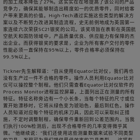
的加工成本降低了27%。这实实在在地提高了该公司的产品
竞争力，确保其能够制造出精度如一的优质零件，同时给客
户带来更高的价值。High-Tech通过实施这些类型的解决方
案以及不断努力改进其制造流程，史无前例地成为英国第一
家连续六次荣获SC21银奖的公司。该奖项旨在表彰在英国航
空航天和国防领域中，产品质量优良、供应能力有保障的杰
出企业。而获得银奖的要求是，企业为所有客户交付的零件
性能必须一直保持在95%以上，零件合格率必须保持在
99.5%以上。
Tickner先生解释道：“自从使用Equator比对仪，我们再也
没有生产过一件不合格的零件。操作人员利用Equator比对
仪可以操控整个制程。他们只需查看Equator比对仪软件的
Process Monitor进程监控屏幕，上面列出正在测量的所有
特征。特征名称旁边有一个小长条，当每个特征的尺寸或位
置开始漂移时，它将从绿色变为琥珀色，最后到红色。操作
人员知道对应每个特征的机床刀具，因此可以采取纠正措
施，不定时调整制程，确保零件重新回到公差范围内。当我
们执行100%检测后，出现不合格零件的几率变得微乎其
微。”他继续说：“我们还使用这些测量数据来试验不同类型
的刀具，发现可为我们提供最佳效率的刀具类型 — 这将有