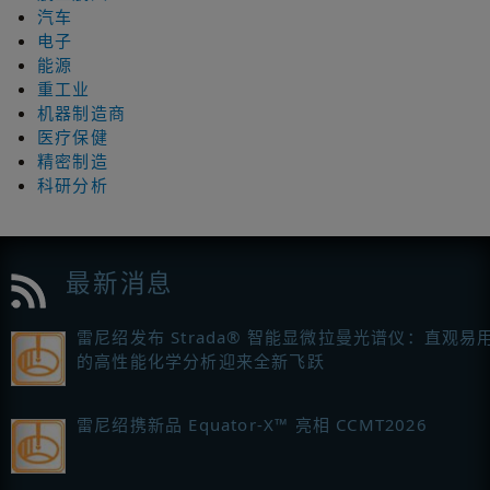
汽车
电子
能源
重工业
机器制造商
医疗保健
精密制造
科研分析
最新消息
雷尼绍发布 Strada® 智能显微拉曼光谱仪：直观易
的高性能化学分析迎来全新飞跃
雷尼绍携新品 Equator-X™ 亮相 CCMT2026