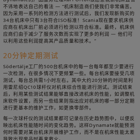
不讳地表达自己的看法 — “机床制造商们使我们非常痛苦。
因为采用一系列的检测方法进行测试后，我们发现新购买的
34台机床中只有3台符合ISO标准！Scania现在要求机床供
应商在机床出厂前必须进行检测以符合标准。最终，机床供
应商们由于减少了服务次数而实现了更多的利润 — 他们可
以利用这些利润提高其产品质量和技术。”
20分钟定期测试
Södertälje工厂的500台机床中的每一台每年都至少要进行
一次检测，在很多情况下更频繁一些。每台机床要接受几项
测试，每台总共需1小时左右。其中大约20分钟的时间是利
用雷尼绍QC10球杆仪对机床综合性能进行测试。测试结束
后，利用某些测试结果能够直接改进机床的性能，如调整机
床软件设置，而另一些结果则指出应对机床的哪一部分定期
进行更基本的维护工作，如更换零部件。
每一次球杆仪的测试结果都可记录在历史趋势图中，以便反
映出机床性能随时间的变化趋势。这样Dynamate就能预测
何时需要对某台机床开展维护工作，而不是在机床性能太差
导致出现废品时再来救火。