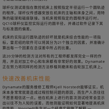
球杆仪测试是指在数控机床上按照指定半径运行一个圆轨迹
的程序。球杆仪传感器安放在机床的主轴和床身之间，用特
殊的磁球和磁座联接。当机床按照指定的圆程序运行时，
QC10球杆仪监控实际运行的圆半径，并通过软件记录下其
与标准圆的偏差。
机床的实际运行圆轨迹的好坏就是机床综合性能的一项指
标，雷尼绍的软件可以将其分为21个独立的因素，并准确计
算出每一个因素在总误差中所占的比重。
这20分钟的检测方法对所有的工程师都发挥完全一样的作
用，并且对加工中心和车床都有非常好的效果。Dynamate
正在努力将同样的检测方法移植到磨床和齿轮加工机床上。
快速改善机床性能
Dynamate的服务维修工程师Kjell Norstedt能够证实，机
床本身常常就是造成过程控制问题的原因，而生产人员往往
不愿意相信这一点。他在机床上进行的首次测试经常会显示
出以往不为人知的误差，而他则能证明如何显著地提高机床
的性能。Norstedt先生对一个经典实例做了解释 —