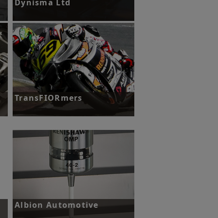
Dynisma Ltd
雷尼绍及其关联公司RLS为英国
高
Dynisma公司的新型动态运动模拟器提
供磁编码器和技术支持；该新型模拟器
专为赛车运动及更多高端应用而设计。
了解更多
TransFIORmers
D
挑战：在Moto2赛车的设计中降低非簧
载质量，实现整车减重目标。
了解更多
Albion Automotive