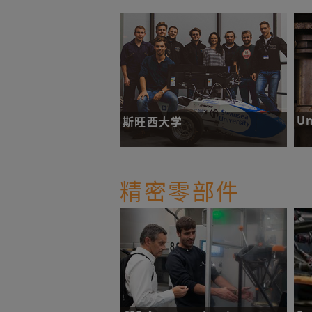
67
挑战：灵活测量多种不同工件，并立
即判定工件是否合格。
了解更多
U
斯旺西大学
挑
挑战：设计和制造一辆单座赛车征战
一级方程式赛道。
精密零部件
了解更多