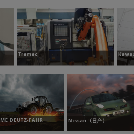
挑战：提升高产量、高价值汽车零
现场快速、精准完成机器人部署。
了解更多
Tremec
Kawa
付周
挑战：将戴姆勒零件的车间测量时间缩短85%。
挑战：
了解更多
了解
AME DEUTZ-FAHR
Nissan（日产）
战：将刀具破损检测时间缩短
挑战：实现零废品率。