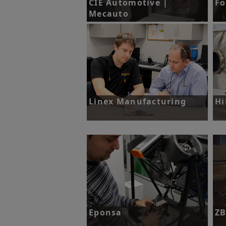
CIE Automotive |
Fo
Mecauto
挑
增
挑战：在汽车零部件制造过程中，用
自动化方法替代人工尺寸与几何特性
检测方法。
了解更多
Linex Manufacturing
Hi
挑战：如何精确地检测汽车零部件上
挑
难以接近的特征？
够
于
了解更多
Eponsa
Z