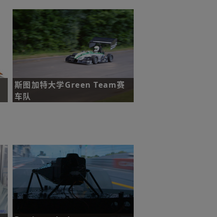
刀具破损。
了解更多
斯图加特大学Green Team赛
车队
英
。
挑战：评估学生的工程设计能力和赛车
成本，以及面向虚构投资者的赛车营销
策略。
了解更多