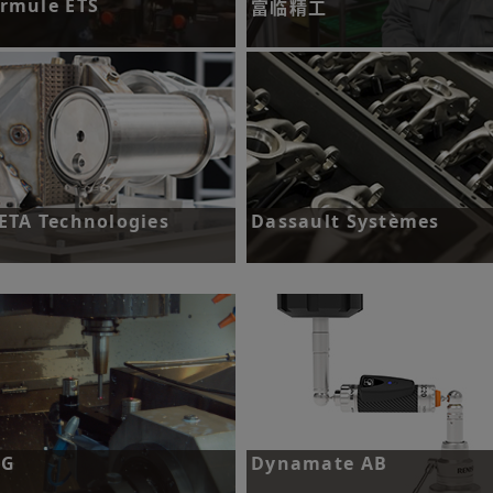
rmule ETS
富临精工
战：在不降低性能的前提下，通过
挑战：富临精工检测中心积极寻求
材制造实现减重目标。
速高效的检测方案。
了解更多
了解更多
ETA Technologies
Dassault Systèmes
战：证明增材制造技术能够实现足
挑战：让建模和设计软件与真实的3
薄的壁厚，制造完整零件，并适用
打印过程实现协调统一。
小批量生产。
了解更多
了解更多
BG
Dynamate AB