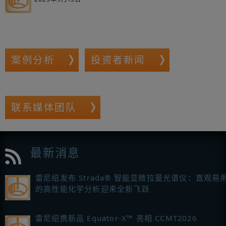
案例分析
投资者新闻
联系媒体团队
最新消息
雷尼绍发布 Strada® 智能显微拉曼光谱仪：直观易
的高性能化学分析迎来全新飞跃
雷尼绍携新品 Equator-X™ 亮相 CCMT2026