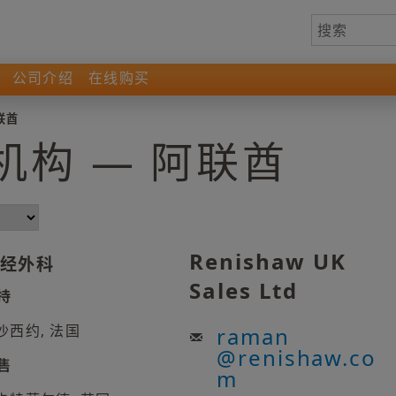
公司介绍
在线购买
联酋
机构 — 阿联酋
Renishaw UK
经外科
Sales Ltd
持
沙西约, 法国
raman
@
renishaw.co
售
m