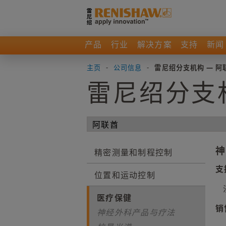
产品
行业
解决方案
支持
新闻
主页
-
公司信息
-
雷尼绍分支机构 — 阿
雷尼绍分支
神
精密测量和制程控制
支
位置和运动控制
医疗保健
销
神经外科产品与疗法