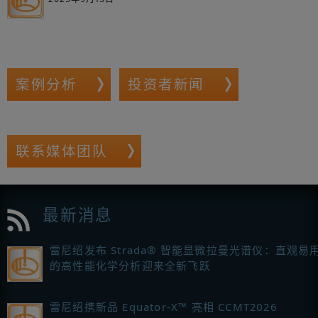
案例分析
投资者新闻
联系媒体团队
最新消息
雷尼绍发布 Strada® 智能显微拉曼光谱仪：直观易
的高性能化学分析迎来全新飞跃
雷尼绍携新品 Equator-X™ 亮相 CCMT2026