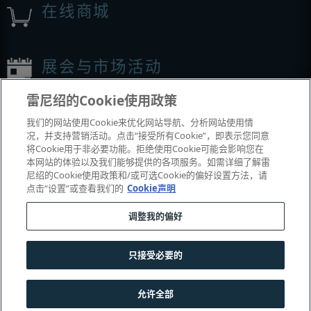
在线商城
展会与市场活动
雷尼绍的Cookie使用政策
我们参加的活动
我们的网站使用Cookie来优化网站导航、分析网站使用情
况，并支持营销活动。点击“接受所有Cookie”，即表示您同意
将Cookie用于非必要功能。拒绝使用Cookie可能会影响您在
本网站的体验以及我们能够提供的各项服务。如需详细了解雷
尼绍的Cookie使用政策和/或可选Cookie的偏好设置方法，请
点击“设置”或查看我们的
Cookie声明
调整我的偏好
© 2001–2026 Renishaw plc
。版权所有。
只接受必要的
|
|
|
|
联系我们
法务与合规
辅助功能
隐私
Cookie
指南
允许全部