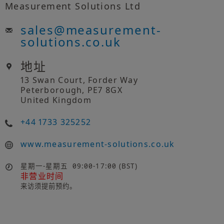
Measurement Solutions Ltd
sales
@
measurement-
solutions.co.uk
地址
13 Swan Court, Forder Way
Peterborough, PE7 8GX
United Kingdom
+44 1733 325252
www.measurement-solutions.co.uk
星期一-星期五
09:00-17:00 (BST)
非营业时间
来访须提前预约。