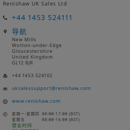
Renishaw UK Sales Ltd
+44 1453 524111
导航
New Mills
Wotton-under-Edge
Gloucestershire
United Kingdom
GL12 8JR
+44 1453 524102
uksalessupport
@
renishaw.com
www.renishaw.com
星期一-星期四
08:00-17:00 (BST)
星期五
08:00-16:00 (BST)
营业时间