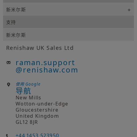
新米尔斯
支持
新米尔斯
Renishaw UK Sales Ltd
raman.support
@
renishaw.com
使用 Google
导航
New Mills
Wotton-under-Edge
Gloucestershire
United Kingdom
GL12 8JR
+44 1453 523950