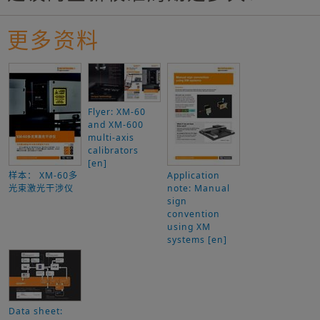
更多资料
Flyer: XM-60
and XM-600
multi-axis
calibrators
[en]
样本： XM-60多
Application
光束激光干涉仪
note: Manual
sign
convention
using XM
systems [en]
Data sheet: