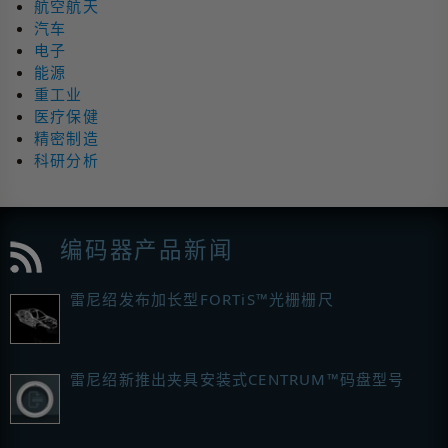
航空航天
汽车
电子
能源
重工业
医疗保健
精密制造
科研分析
编码器产品新闻
雷尼绍发布加长型FORTiS™光栅栅尺
雷尼绍新推出夹具安装式CENTRUM™码盘型号