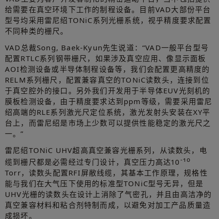
给需要在真空环境下工作的制程设备。目前VAD大部份平台
型号均采用雷尼绍TONiC系列光栅系统，视乎精度要求配置
不同种类的栅尺。
VAD总裁Song, Baek-Kyun先生说道：“VAD一般平台型号
配置RTLC系列钢带栅尺，如果涉及真空应用、像显示面板
AOI检测设备或半导体制程设备等，我们会配置更高精度的
RELM系列栅尺，配置兼容真空的TONiC读数头，连接到位
于真空腔外的接口。另外我们开发用于半导体EUV光刻机的
膜板检测设备，由于精度要求达到ppm等级，需要采用雷尼
绍高端的RLE系列激光尺定位系统，激光发射头安装在XY平
台上，而雷尼绍是市场上少数可以提供性能稳定的激光尺之
一。”
雷尼绍TONiC UHV超高真空兼容光栅系列，从读数头，电
-10
缆到栅尺都是必需经过专门设计，真空压力高达10
Torr，读数头配置RFI屏敝线缆，其基本工作原理，规格性
能与我们在大气压下使用的标准型TONiC型号无异，但是
UHV光栅的读数头在设计上消除了气密孔，并且由高洁净的
真空兼容材料和粘合剂特制而成，以避免对加工产品质量造
成损坏。