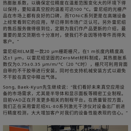
热膨胀系数，以确保定位精度在温差范围变化大的环境下得
以保持，要知道真空腔的温差可达100 °C。雷尼绍的光栅产
品在市场上都有良好的口碑，而TONiC系列更是在高端设备
上经常看到它的应用，早已得到市场广泛认可。另外雷尼绍
的售后服务做得很到位，定期为我们作产品更新的介绍，最
重要的是交货期也十分准时，使我们不会因等待零件而得失
客户。”
雷尼绍RELM是一款20 μm栅距栅尺，在1 m长度内精度高
达±1 μm，以雷尼绍坚固的ZeroMet材料制成，其热膨胀系
数仅为0.75±0.35 μm/m/°C（20 °C时），栅尺可利用背面
自带的不干胶带进行安装，同时也支持机械安装方式以避免
不干胶在真空中释出气体。
Song, Baek-Kyun先生继续说：“我们看好未来真空应用设
备的市场需求，尤其是半导体和显示面板等精密工业制程。
目前VAD正在开发更多相关的制程平台。在质量管控方面，
我们正在采用雷尼绍XL-80系列激光干涉仪对设备出厂前进
行精度检测，大大增加客户对我们的设备性能表现的信心。”