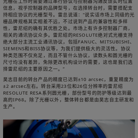
光栅在工作时需要通过串行协议与控制器沟通反馈实时位置
信息，视乎控制器的品牌型号，在选择转台时，需要搭配支
持相应协议的光栅型号。雷总说道：“说实话市场上同级的光
栅品牌规格其实相差不远，不过说到产品的兼容性和多样
性，雷尼绍的确有其优胜之处。市场上有许多控制器厂商，
相关的通讯协议众多。雷尼绍的RESOLUTE绝对式光栅支持
绝大部分主流工业通讯协议，包括FANUC、MITSUBISHI、
SIEMENS和BISS协议等，为我们提供极大的灵活性。协议
种类范围不仅充足，而且不管什么协议，读数头和圆光栅的
尺寸均没有差异，免除更改机构设计的需要，这也是我们选
择雷尼绍的主要原因之一。”
昊志目前的转台产品的精度已达到±10 arcsec，重复精度为
±2 arcsec左右。转台采用23位和26位分辨率的雷尼绍
RESOLUTE RESA系列圆光栅，部份型号的防护等级达到最
高的IP68。除了光栅以外，整体转台都是由昊志自主研发和
生产。