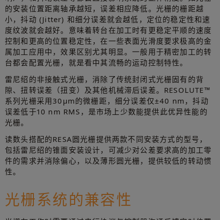
的安装位置距离轴承越短，误差相应降低。光栅的栅距越
小，抖动 (Jitter) 和细分误差就会越低，定位的稳定性和速
度纹波就会越好。意味着转台在加工时有更稳定平顺的速度
控制和更高的位置稳定性，在一些表面光滑度要求极高的金
属加工应用中，效果区别尤其明显。一般用于精密加工的转
台都会配置光栅，就是看中其流畅的运动控制特性。
雷尼绍的非接触式光栅，消除了传统封闭式光栅固有的背
隙、扭转误差（扭变）及其他机械滞后误差。RESOLUTE™
系列光栅采用30μm的微栅距，细分误差仅±40 nm，抖动
误差低于10 nm RMS，是市场上少数能提供此优异性能的
光栅。
读数头搭配的RESA圆光栅提供两款不同安装方式的型号，
包括雷尼绍的锥面安装设计，可减少对公差要求高的加工零
件的需求并消除偏心，以及薄形圆光栅，提供较低的转动惯
性。
光栅系统的兼容性