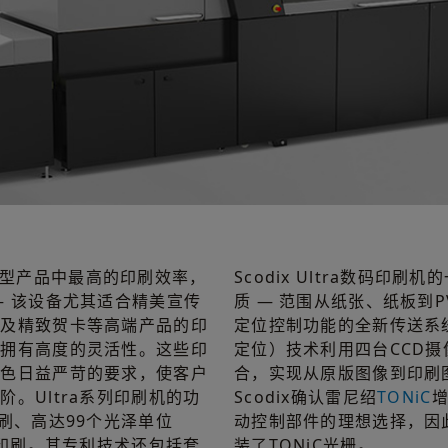
有同类型产品中最高的印刷效率，
Scodix Ultra数码
— 该设备尤其适合精美宣传
质 — 范围从纸张、纸板到
以及精致贺卡等高端产品的印
定位控制功能的全新传送系统。
户拥有高度的灵活性。这些印
定位）技术利用四台CCD
特色日益严苛的要求，使客户
合，实现从原版图像到印刷
。Ultra系列印刷机的功
Scodix确认雷尼绍
TONiC
刷、高达99个光泽单位
动控制部件的理想选择，因此
花印刷。其专利技术还包括套
装了TONiC光栅。