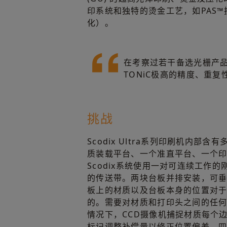
印系统和独特的烫金工艺，如PAS
化）。
在考察过若干备选光栅产品
TONiC极高的精度、重复
挑战
Scodix Ultra系列印刷机内部
质装载平台、一个准直平台、一个
Scodix系统使用一对可连续工作
的传送带。两块台板并排安装，可
板上的材质以及台板本身的位置对
的。需要对材质和打印头之间的任
情况下，CCD摄像机捕捉材质每个
标记调整补偿量以修正位置偏差。四