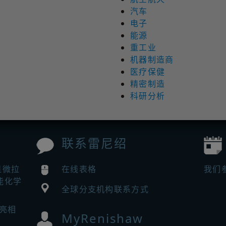
汽车
电子
能源
重工业
机器制造商
医疗保健
精密制造
科研分析
联系雷尼绍
显微拉
在线表格
我们
能化学
全球分支机构联系方式
 亮相
MyRenishaw