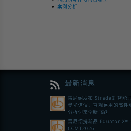
案例分析
最新消息
雷尼绍发布 Strada® 智能
曼光谱仪：直观易用的高性
分析迎来全新飞跃
雷尼绍携新品 Equator-X™
CCMT2026