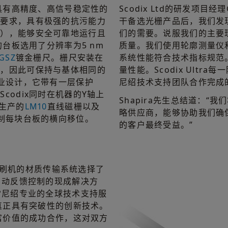
种具有高精度、高信号稳定性的
Scodix Ltd的研发项目经
的要求，具有极强的抗污能力
干备选光栅产品后，我们发现
痕），能够安全可靠地运行且
们的需要。说服我们的主要理
的台板选用了分辨率为5 nm
质量。我们使用轮廓测量仪
GSZ
镀金栅尺。栅尺安装在
系统性能符合技术指标规范。
上，因此可保持与基体相同的
量性能。Scodix Ult
行业设计，它带有一层保护
尼绍技术支持团队合作完成
codix同时在机器的Y轴上
Shapira先生总结道：“我
生产的
LM10
直线磁栅以及
略供应商，能够协助我们确
控制每块台板的横向移位。
的客户最终受益。”
系列印刷机的材质传输系统选择了
自动反馈控制的现成解决方
雷尼绍专业的全球技术支持服
出真正具有突破性的创新技术。
极富价值的成功合作，这对双方