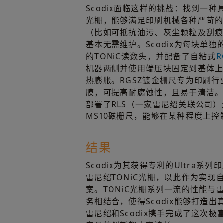
Scodix面临这样的挑战：找到一
光栅，能够满足印刷机械各种严苛
（比如可抵抗油污、灰尘颗粒及刮
基本无需维护。Scodix为每块单独
的TONiC读数头，并配备了自粘式
R
机器两侧并使用端压块固定到基体
热膨胀。RGSZ镀金栅尺专为印刷
膜，可提高耐腐蚀性，且易于清洁。S
部署了RLS（一家雷尼绍关联公司）
MS10磁栅尺，能够在某种程度上
结果
Scodix为其获得专利的Ultra
雷尼绍TONiC光栅，以此作为实现
案。TONiC光栅系列一流的性能与
务相结合，使得Scodix能够打造
雷尼绍和Scodix携手完成了这次