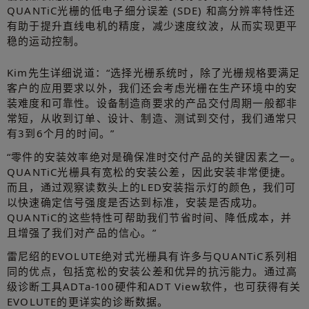
QUANTiC光栅的低电子细分误差 (SDE) 和高分辨率特性还
有助于提升直线电机的精度，减少速度纹波，从而实现更平
稳的运动控制。
Kim先生详细说道：“选择光栅系统时，除了光栅规格要满足
客户的应用要求以外，我们还会考虑光栅在生产环境中的安
装难度和可靠性。设备制造商要求的产品交付周期一般都非
常短，从收到订单、设计、制造、测试到交付，我们通常只
有3到6个月的时间。”
“零件的安装效率绝对是确保准时交付产品的关键因素之一。
QUANTiC光栅具有宽松的安装公差，因此安装非常便捷。
而且，通过观察读数头上的LED安装指示灯的颜色，我们可
以快速确定信号强度是否达到标准，安装是否成功。
QUANTiC的这些特性可帮助我们节省时间、降低成本，并
且增强了我们对产品的信心。”
雷尼绍的EVOLUTE绝对式光栅具有许多与QUANTiC系列相
同的优点，包括宽松的安装公差和优异的抗污能力。通过高
级诊断工具ADTa-100硬件和ADT View软件，也可获得有关
EVOLUTE的更详实的诊断数据。