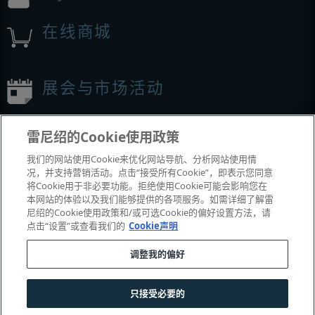
在线商城
展会与市场活动
我们参加的活动
雷尼绍的Cookie使用政策
我们的网站使用Cookie来优化网站导航、分析网站使用情
况，并支持营销活动。点击“接受所有Cookie”，即表示您同意
将Cookie用于非必要功能。拒绝使用Cookie可能会影响您在
本网站的体验以及我们能够提供的各项服务。如需详细了解雷
尼绍的Cookie使用政策和/或可选Cookie的偏好设置方法，请
点击“设置”或查看我们的
Cookie声明
调整我的偏好
© 2001-2026 Renishaw plc
。版权所有。
|
|
|
|
|
联系我们
法务与合规
辅助功能
隐私
Cookie
指南
只接受必要的
沪公网安备 31010602004385号