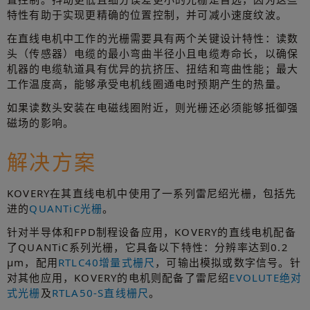
特性有助于实现更精确的位置控制，并可减小速度纹波。
在直线电机中工作的光栅需要具有两个关键设计特性：读数
头（传感器）电缆的最小弯曲半径小且电缆寿命长，以确保
机器的电缆轨道具有优异的抗挤压、扭结和弯曲性能；最大
工作温度高，能够承受电机线圈通电时预期产生的热量。
如果读数头安装在电磁线圈附近，则光栅还必须能够抵御强
磁场的影响。
解决方案
KOVERY在其直线电机中使用了一系列雷尼绍光栅，包括先
进的
QUANTiC光栅
。
针对半导体和FPD制程设备应用，KOVERY的直线电机配备
了QUANTiC系列光栅，它具备以下特性：分辨率达到0.2
µm，配用
RTLC40增量式栅尺
，可输出模拟或数字信号。针
对其他应用，KOVERY的电机则配备了雷尼绍
EVOLUTE绝对
式光栅
及
RTLA50-S直线栅尺
。