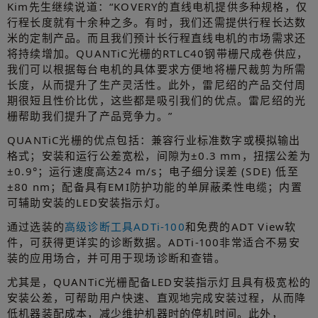
Kim先生继续说道：“KOVERY的直线电机提供多种规格，仅
行程长度就有十余种之多。有时，我们还需提供行程长达数
米的定制产品。而且我们预计长行程直线电机的市场需求还
将持续增加。QUANTiC光栅的RTLC40钢带栅尺成卷供应，
我们可以根据每台电机的具体要求方便地将栅尺裁剪为所需
长度，从而提升了生产灵活性。此外，雷尼绍的产品交付周
期很短且性价比优，这些都是吸引我们的优点。雷尼绍的光
栅帮助我们提升了产品竞争力。”
QUANTiC光栅的优点包括：兼容行业标准数字或模拟输出
格式；安装和运行公差宽松，间隙为±0.3 mm，扭摆公差为
±0.9°；运行速度高达24 m/s；电子细分误差 (SDE) 低至
±80 nm；配备具有EMI防护功能的单屏蔽柔性电缆；内置
可辅助安装的LED安装指示灯。
通过选装的
高级诊断工具ADTi‑100
和免费的ADT View软
件，可获得更详实的诊断数据。ADTi‑100非常适合不易安
装的应用场合，并可用于现场诊断和查错。
尤其是，QUANTiC光栅配备LED安装指示灯且具有极宽松的
安装公差，可帮助用户快速、直观地完成安装过程，从而降
低机器装配成本，减少维护机器时的停机时间。此外，